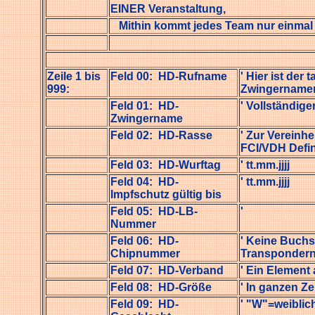
EINER Veranstaltung,
Mithin kommt jedes Team nur einmal i
Zeile 1 bis
Feld 00: HD-Rufname
' Hier ist de
999:
Zwingernamen
Feld 01: HD-
' Vollständig
Zwingername
Feld 02: HD-Rasse
' Zur Vereinhe
FCI/VDH Defin
Feld 03: HD-Wurftag
' tt.mm.jjjj
Feld 04: HD-
' tt.mm.jjjj
Impfschutz gültig bis
Feld 05: HD-LB-
'
Nummer
Feld 06: HD-
' Keine Buchst
Chipnummer
Transponder
Feld 07: HD-Verband
' Ein Element
Feld 08: HD-Größe
' In ganzen Z
Feld 09: HD-
' "W"=weibli