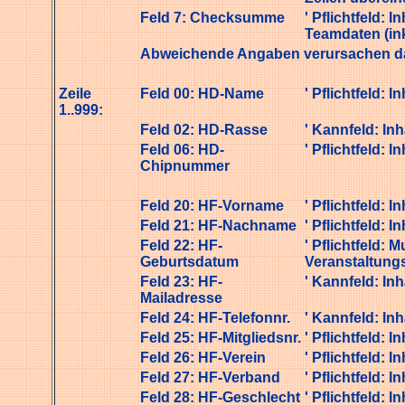
Feld 7: Checksumme
' Pflichtfeld: 
Teamdaten (ink
Abweichende Angaben verursachen das
Zeile
Feld 00: HD-Name
' Pflichtfeld: I
1..999:
Feld 02: HD-Rasse
' Kannfeld: Inh
Feld 06: HD-
' Pflichtfeld: In
Chipnummer
Feld 20: HF-Vorname
' Pflichtfeld: I
Feld 21: HF-Nachname
' Pflichtfeld: I
Feld 22: HF-
' Pflichtfeld: 
Geburtsdatum
Veranstaltung
Feld 23: HF-
' Kannfeld: Inh
Mailadresse
Feld 24: HF-Telefonnr.
' Kannfeld: Inh
Feld 25: HF-Mitgliedsnr.
' Pflichtfeld: I
Feld 26: HF-Verein
' Pflichtfeld: I
Feld 27: HF-Verband
' Pflichtfeld: I
Feld 28: HF-Geschlecht
' Pflichtfeld: I