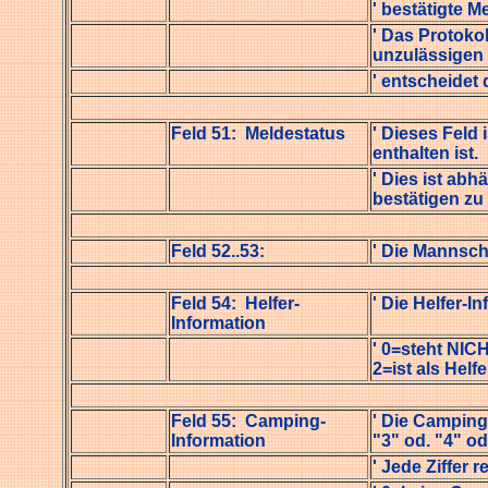
' bestätigte 
' Das Protokol
unzulässigen
' entscheidet
Feld 51: Meldestatus
' Dieses Feld 
enthalten ist.
' Dies ist ab
bestätigen zu
Feld 52..53:
' Die Mannsch
Feld 54: Helfer-
' Die Helfer-I
Information
' 0=steht NICH
2=ist als Helfe
Feld 55: Camping-
' Die Camping
Information
"3" od. "4" od
' Jede Ziffer