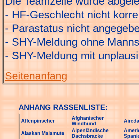
Die Teamzeile würde abgele
- HF-Geschlecht nicht korr
- Parastatus nicht angegeb
- SHY-Meldung ohne Mann
- SHY-Meldung mit unplausib
Seitenanfang
ANHANG RASSENLISTE:
Afghanischer
Affenpinscher
Aireda
Windhund
Alpenländische
Ameri
Alaskan Malamute
Dachsbracke
Spanie