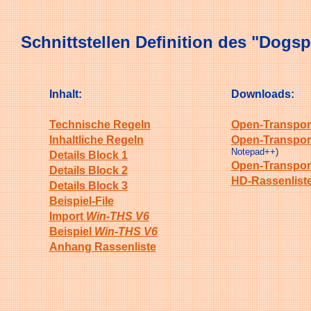
Schnittstellen Definition des "Dogs
Inhalt:
Downloads:
Technische Regeln
Open-Transport
Inhaltliche Regeln
Open-Transport
Notepad++)
Details Block 1
Open-Transport
Details Block 2
HD-Rassenliste
Details Block 3
Beispiel-File
Import
Win-THS V6
Beispiel
Win-THS V6
Anhang Rassenliste