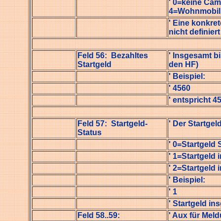
' 0=keine Camp
4=Wohnmobil k
' Eine konkret
nicht definiert
Feld 56: Bezahltes
' Insgesamt b
Startgeld
den HF)
' Beispiel:
' 4560
' entspricht 4
Feld 57: Startgeld-
' Der Startgel
Status
' 0=Startgeld 
' 1=Startgeld
' 2=Startgeld 
' Beispiel:
' 1
' Startgeld i
Feld 58..59:
' Aux für Mel