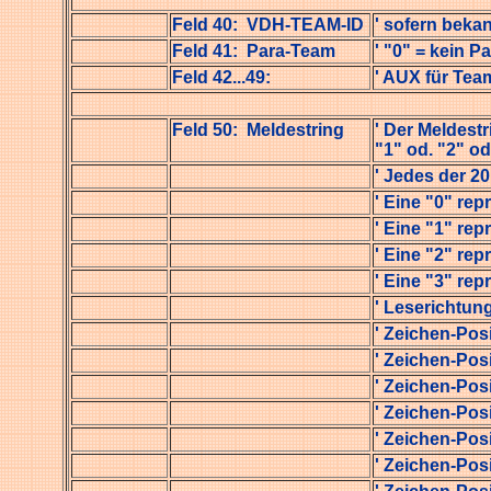
Feld 40: VDH-TEAM-ID
' sofern beka
Feld 41: Para-Team
' "0" = kein P
Feld 42...49:
' AUX für Tea
Feld 50: Meldestring
' Der Meldest
"1" od. "2" od.
' Jedes der 2
' Eine "0" re
' Eine "1" rep
' Eine "2" rep
' Eine "3" rep
' Leserichtun
' Zeichen-Pos
' Zeichen-Pos
' Zeichen-Pos
' Zeichen-Pos
' Zeichen-Pos
' Zeichen-Pos